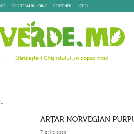
ARE
ECO TEAM BUILDING
PARTENERII
ȘTIRI
Dăruiește-i Chișinăului un copac nou!
iu
ARȚAR NORVEGIAN PURP
Tip:
Foioase