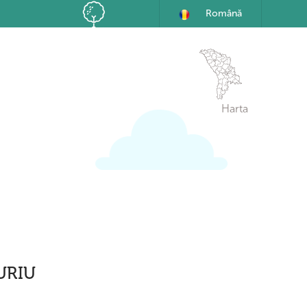
Română
Harta
URIU