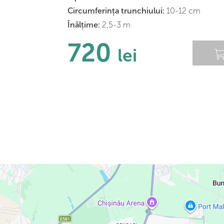
Сircumferința trunchiului:
10-12 cm
Înălțime:
2,5-3 m
720
lei