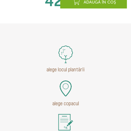
420
lei
ADAUGĂ ÎN COŞ
alege locul plantării
alege copacul