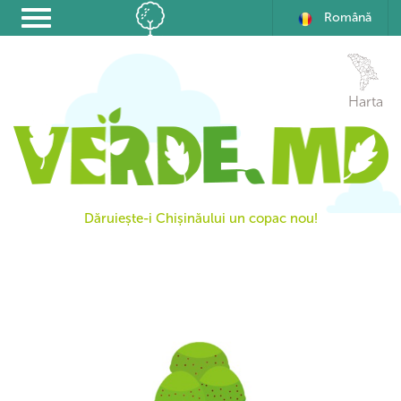
Română
Harta
Dăruiește-i Chișinăului un copac nou!