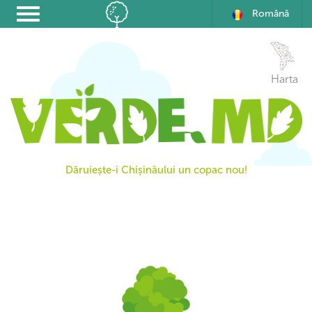
Română
Harta
Dăruiește-i Chișinăului un copac nou!