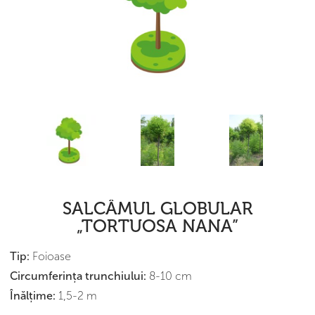
SALCÂMUL GLOBULAR
„TORTUOSA NANA”
Tip:
Foioase
Сircumferința trunchiului:
8-10 cm
Înălțime:
1,5-2 m