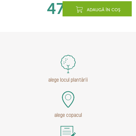
470
lei
ADAUGĂ ÎN COŞ
alege locul plantării
alege copacul