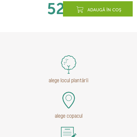
520
lei
ADAUGĂ ÎN COŞ
alege locul plantării
alege copacul