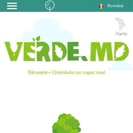
Română
Harta
Dăruiește-i Chișinăului un copac nou!