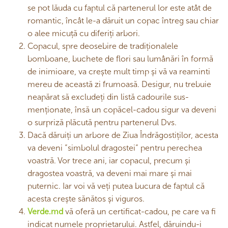
se pot lăuda cu faptul că partenerul lor este atât de
romantic, încât le-a dăruit un copac întreg sau chiar
o alee micuță cu diferiți arbori.
Copacul, spre deosebire de tradiționalele
bomboane, buchete de flori sau lumânări în formă
de inimioare, va crește mult timp și vă va reaminti
mereu de această zi frumoasă. Desigur, nu trebuie
neapărat să excludeți din listă cadourile sus-
menționate, însă un copăcel-cadou sigur va deveni
o surpriză plăcută pentru partenerul Dvs.
Dacă dăruiți un arbore de Ziua Îndrăgostiților, acesta
va deveni ”simbolul dragostei” pentru perechea
voastră. Vor trece ani, iar copacul, precum și
dragostea voastră, va deveni mai mare și mai
puternic. Iar voi vă veți putea bucura de faptul că
acesta crește sănătos și viguros.
Verde.md
vă oferă un certificat-cadou, pe care va fi
indicat numele proprietarului. Astfel, dăruindu-i