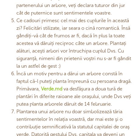
partenerului un arbore, veți declara tuturor din jur
cât de puternice sunt sentimentele voastre.
Ce cadouri primesc cel mai des cuplurile în această
zi? Felicitări stilizate, iar seara o cină romantică. Însă
gândiți-vă cât de frumos ar fi, dacă în plus la toate
acestea vă dăruiți reciproc câte un arbore. Plantați
alături, acești arbori vor întruchipa cuplul Dvs. Cu
siguranță, nimeni din prietenii voștri nu s-ar fi gândit
la un astfel de gest :)
Încă un motiv pentru a dărui un arbore constă în
faptul că-l puteți planta împreună cu persoana dragă.
Primăvara,
Verde.md
va desfășura a doua tură de
plantări în diferite raioane ale orașului, unde Dvs veți
putea planta arborele dăruit de 14 februarie.
Plantarea unui arbore nu doar simbolizează tăria
sentimentelor în relația voastră, dar mai este și o
contribuție semnificativă la statutul capitalei de oraș
verde. Datorită gestului Dvs, capitala va deveni un