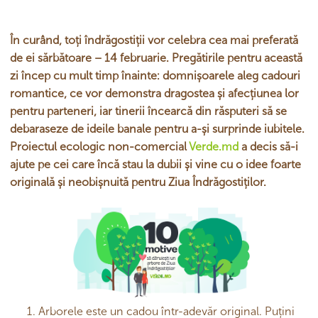
În curând, toți îndrăgostiții vor celebra cea mai preferată
de ei sărbătoare – 14 februarie. Pregătirile pentru această
zi încep cu mult timp înainte: domnișoarele aleg cadouri
romantice, ce vor demonstra dragostea și afecțiunea lor
pentru parteneri, iar tinerii încearcă din răsputeri să se
debaraseze de ideile banale pentru a-și surprinde iubitele.
Proiectul ecologic non-comercial
Verde.md
a decis să-i
ajute pe cei care încă stau la dubii și vine cu o idee foarte
originală și neobișnuită pentru Ziua Îndrăgostiților.
Arborele este un cadou într-adevăr original. Puțini