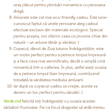
oraș plăcut pentru plimbări romantice cu persoana
dragă.
Arborele este cel mai eco-friendly cadou. Este bine-
cunoscut faptul că unele persoane aleg cadoul
efectuat exclusiv din materiale ecologice. Special
pentru aceștia, noi oferim ceea ce provine chiar din
natură – un arbore tânăr și sănătos :)
Copacul, dăruit de Ziua tuturor Îndrăgostiților, este
un motiv perfect pentru a petrece timpul împreună
și a face ceva mai semnificativ, decât o simplă cină
romantică într-o cafenea. În plus, astfel aveți ocazia
de a petrece timpul liber împreună, contribuind
totodată la sănătatea mediului ambiant.
Iar după ce copacul-cadou va crește, acesta va
deveni un loc perfect pentru sărutări :)
Verde.md
felicită toți îndrăgostiții cu ocazia acestei
sărbători frumoase. Fie ca focul dragostei să ardă mereu