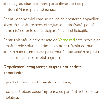
afectat și au distrus o mare parte din arborii de pe
teritoriul Municipiului Chișinău.
Agenții economici care se ocupă de creșterea copacilor
și vor să se alăture acestei acțiuni de primăvară, pot să
transmită cererile de participare în cadrul licitațiilor.
Pentru plantările programate de
Verde.md
este nevoie de
următoarele soiuri de arbori: pin negru, frasin comun,
arțar, pin de munte, catalpa comună, mesteacăn argintiu,
tei cu frunza mare, molid argintiu.
Organizatorii atrag atenția asupra unor cerințe
importante:
- puieții trebuie să aibă vârsta de 2-3 ani;
- copacii trebuie aduși împreună cu pământ, într-o plasă
metalică;