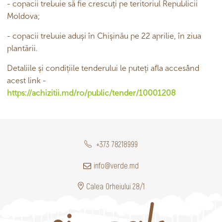
- copacii trebuie să fie crescuți pe teritoriul Republicii
Moldova;
- copacii trebuie aduși în Chișinău pe 22 aprilie, în ziua
plantării.
Detaliile și condițiile tenderului le puteți afla accesând
acest link -
https://achizitii.md/ro/public/tender/10001208
+373 78218999
info@verde.md
Calea Orheiului 28/1