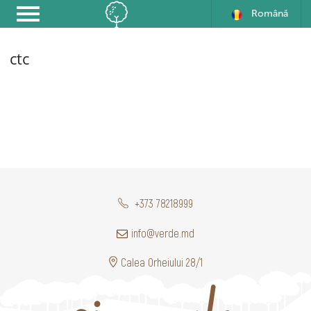
Română
ctc
+373 78218999
info@verde.md
Calea Orheiului 28/1