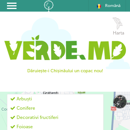
Română
Harta
Dăruiește-i Chișinăului un copac nou!
Arbuști
Conifere
Decorativi fructiferi
Foioase