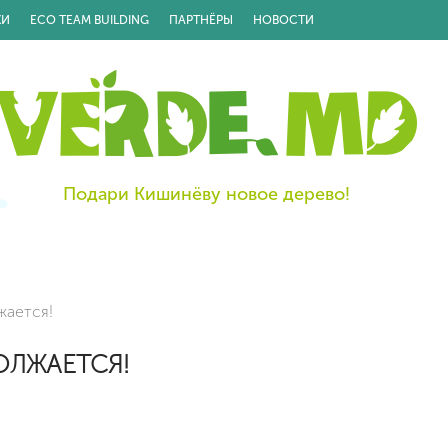
КИ
ECO TEAM BUILDING
ПАРТНЁРЫ
НОВОСТИ
Подари Кишинёву новое дерево!
жается!
ОЛЖАЕТСЯ!