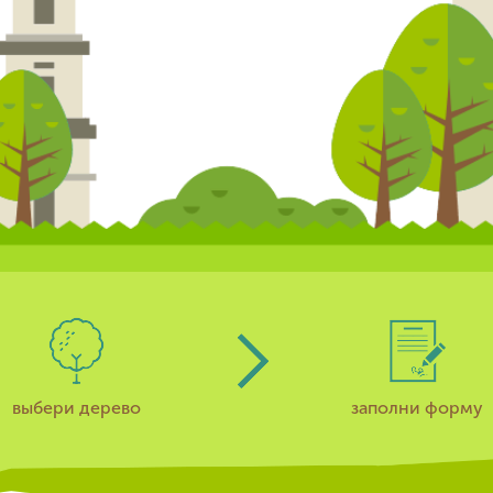
выбери дерево
заполни форму