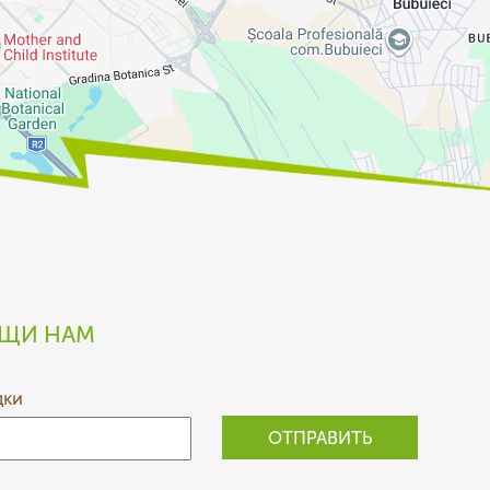
БЩИ НАМ
дки