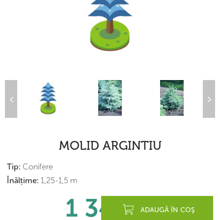
MOLID ARGINTIU
Tip:
Conifere
Înălțime:
1,25-1,5 m
1 340
lei
ADAUGĂ ÎN COŞ