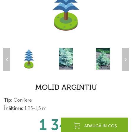
MOLID ARGINTIU
Tip:
Conifere
Înălțime:
1,25-1,5 m
1 340
lei
ADAUGĂ ÎN COŞ