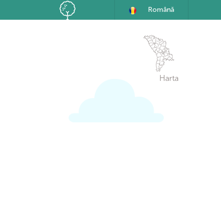
Română
Harta