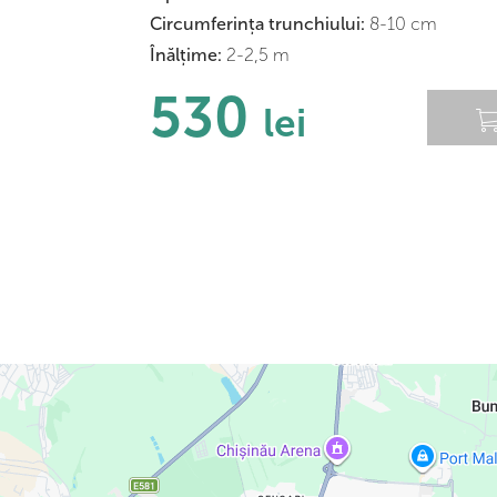
Сircumferința trunchiului:
8-10 cm
Înălțime:
2-2,5 m
530
lei