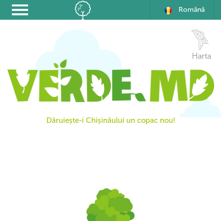
Română
Harta
Dăruiește-i Chișinăului un copac nou!