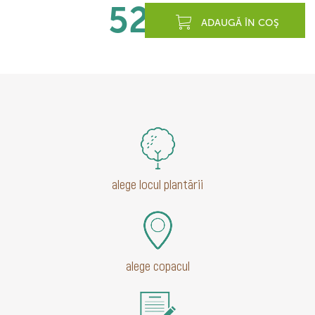
520
lei
ADAUGĂ ÎN COŞ
alege locul plantării
alege copacul