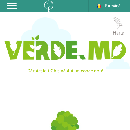
Română
Harta
Dăruiește-i Chișinăului un copac nou!