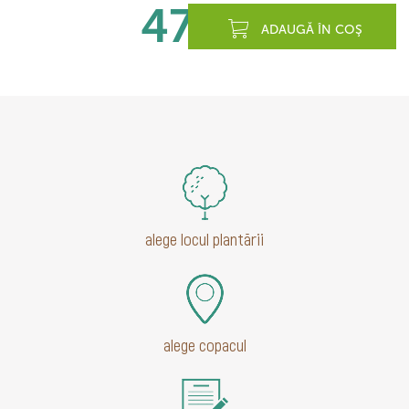
470
lei
ADAUGĂ ÎN COŞ
alege locul plantării
alege copacul