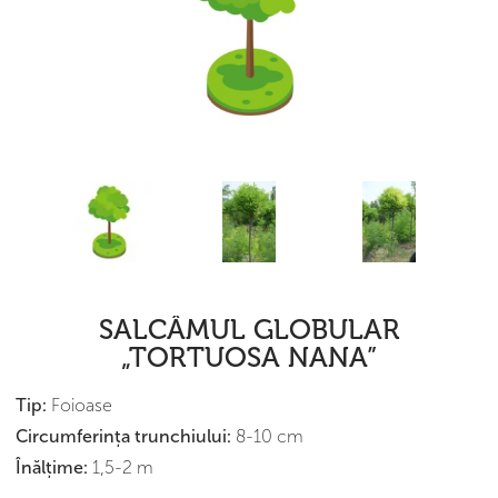
SALCÂMUL GLOBULAR
„TORTUOSA NANA”
Tip:
Foioase
Сircumferința trunchiului:
8-10 cm
Înălțime:
1,5-2 m