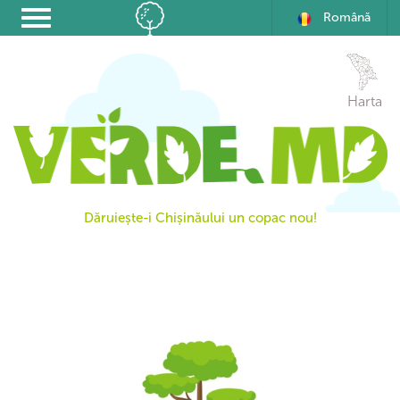
Română
Harta
Dăruiește-i Chișinăului un copac nou!