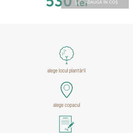
530
lei
ADAUGĂ ÎN COŞ
alege locul plantării
alege copacul