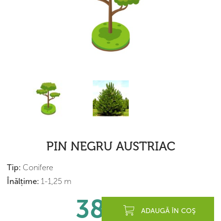
PIN NEGRU AUSTRIAC
Tip:
Conifere
Înălțime:
1-1,25 m
380
lei
ADAUGĂ ÎN COŞ