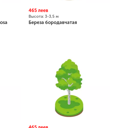
465
леев
Высота:
3-3,5 м
osa
Береза бородавчатая
465
леев