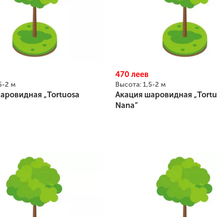
470
леев
5-2 м
Высота:
1,5-2 м
аровидная „Tortuosa
Акация шаровидная „Tortu
Nana”