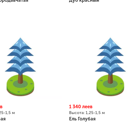
ородавчатая
Дуб красный
в
1 340
леев
25-1,5 м
Высота:
1,25-1,5 м
бая
Ель Голубая