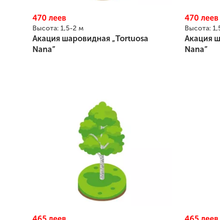
470
леев
470
леев
Высота:
1,5-2 м
Высота:
1,
Акация шаровидная „Tortuosa
Акация ш
Nana”
Nana”
465
леев
465
леев