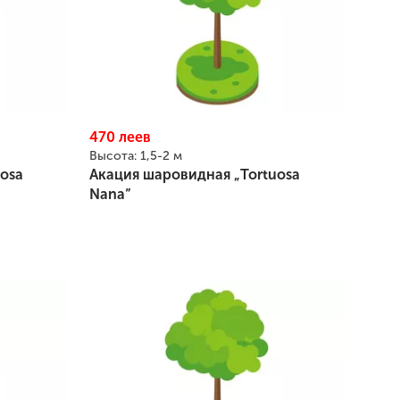
470
леев
Высота:
1,5-2 м
osa
Акация шаровидная „Tortuosa
Nana”