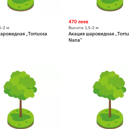
470
леев
5-2 м
Высота:
1,5-2 м
аровидная „Tortuosa
Акация шаровидная „Tortu
Nana”