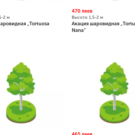
470
леев
5-2 м
Высота:
1,5-2 м
аровидная „Tortuosa
Акация шаровидная „Tortu
Nana”
465
леев