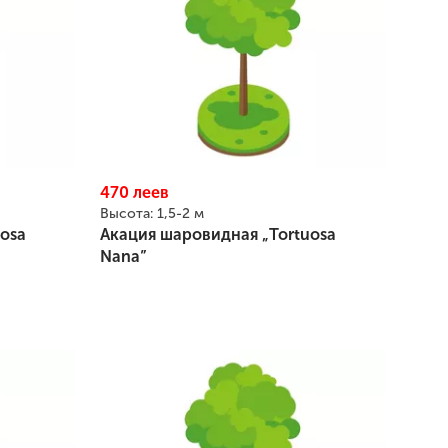
470
леев
Высота:
1,5-2 м
osa
Акация шаровидная „Tortuosa
Nana”