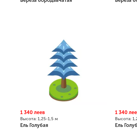
Береза бородавчатая
Береза б
1 340
леев
1 340
лее
Высота:
1,25-1,5 м
Высота:
1,
Ель Голубая
Ель Голу