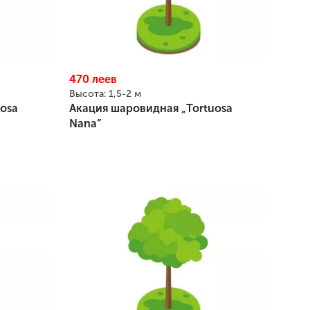
470
леев
Высота:
1,5-2 м
osa
Акация шаровидная „Tortuosa
Nana”