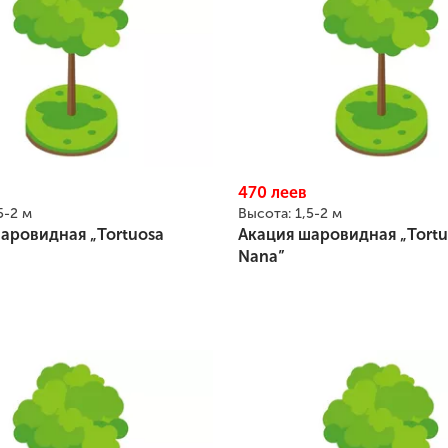
470
леев
5-2 м
Высота:
1,5-2 м
аровидная „Tortuosa
Акация шаровидная „Tortu
Nana”