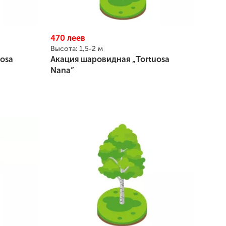
470
леев
Высота:
1,5-2 м
osa
Акация шаровидная „Tortuosa
Nana”