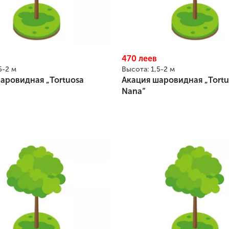
470
леев
5-2 м
Высота:
1,5-2 м
аровидная „Tortuosa
Акация шаровидная „Tortu
Nana”