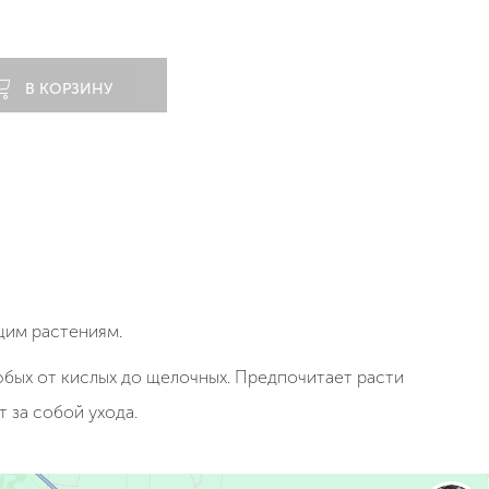
В КОРЗИНУ
щим растениям.
юбых от кислых до щелочных. Предпочитает расти
 за собой ухода.