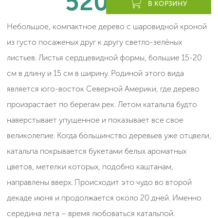
520
леев
В КОРЗИНУ
Небольшое, компактное дерево с шаровидной кроной
из густо посаженых друг к другу светло-зелёных
листьев. Листья сердцевидной формы, большие 15-20
см в длину и 15 см в ширину. Родиной этого вида
является юго-восток Северной Америки, где дерево
произрастает по берегам рек.
Летом катальпа будто
наверстывает упущенное и показывает все свое
великолепие. Когда большинство деревьев уже отцвели,
катальпа покрывается букетами белых ароматных
цветов, метелки которых, подобно каштанам,
направлены вверх. Происходит это чудо во второй
декаде июня и продолжается около 20 дней. Именно
середина лета – время любоваться катальпой.