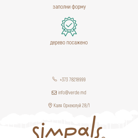
заполни форму
дерево посажено
+373 78218999
info@verde.md
Каля Орхеюлуй 28/1