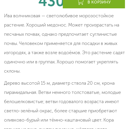
430
леев
В КОРЗИНУ
Ива волчниковая — светолюбивое морозостойкое
растение. Хороший медонос. Может произрастать на
песчаных почвах, однако предпочитает суглинистые
почвы. Человеком применяется для посадки в живых
изгородях, а также возле водоёмов. Это растение садят
одиночно или в группах. Хорошо помогает укреплять
склоны.
Дерево высотой 15 м, диаметр ствола 20 см, крона
пирамидальная. Ветви немного толстоватые, молодые
белошелковистые; ветви годовалого возраста имеют
светло-зелёный окрас, более старшие приобретают
оливково-бурый или тёмно-каштановый цвет. Кора