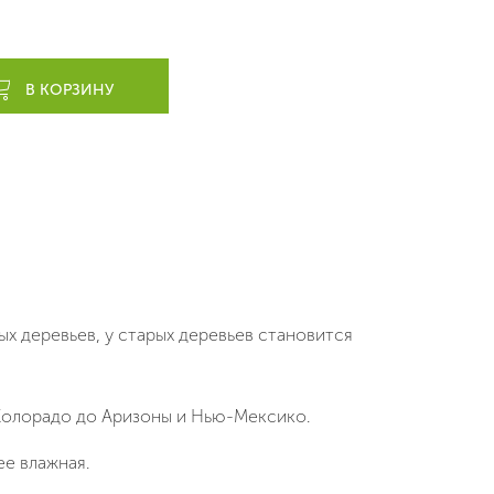
В КОРЗИНУ
х деревьев, у старых деревьев становится
олорадо
до
Аризоны
и
Нью-Мексико
.
ее влажная.