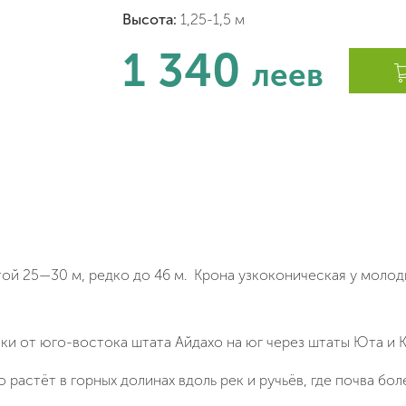
Высота:
1,25-1,5 м
1 340
леев
той 25—30
м,
редко до 46 м.
Крона узкоконическая у молоды
ики
от юго-востока штата
Айдахо
на юг через штаты
Юта
и
К
растёт в горных долинах вдоль рек и ручьёв, где почва бол