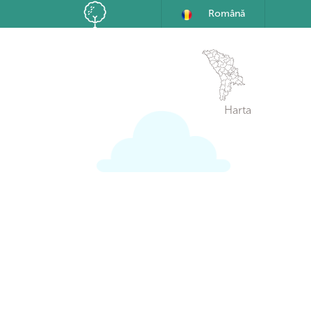
Română
Harta