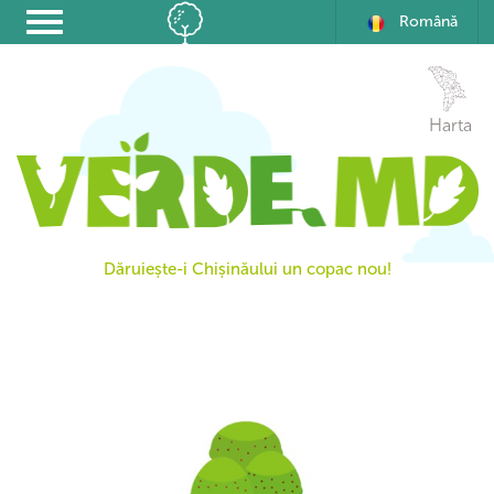
Română
Harta
Dăruiește-i Chișinăului un copac nou!