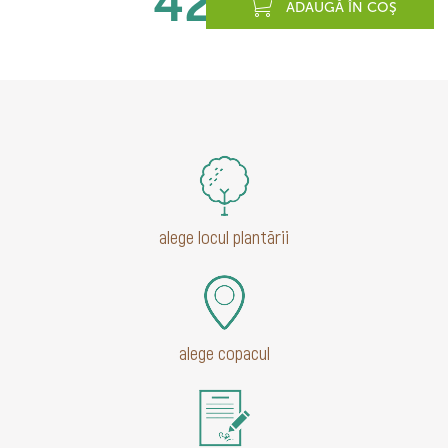
420
lei
ADAUGĂ ÎN COŞ
alege locul plantării
alege copacul