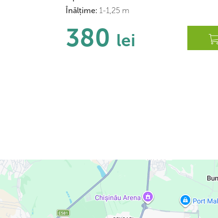
Înălțime:
1-1,25 m
380
lei