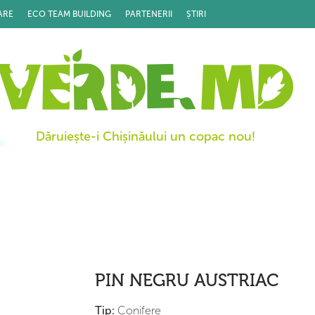
ARE
ECO TEAM BUILDING
PARTENERII
ȘTIRI
Dăruiește-i Chișinăului un copac nou!
PIN NEGRU AUSTRIAC
Tip:
Conifere