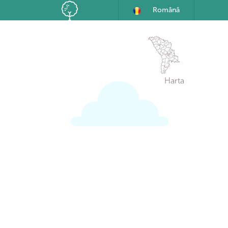
Română
Harta