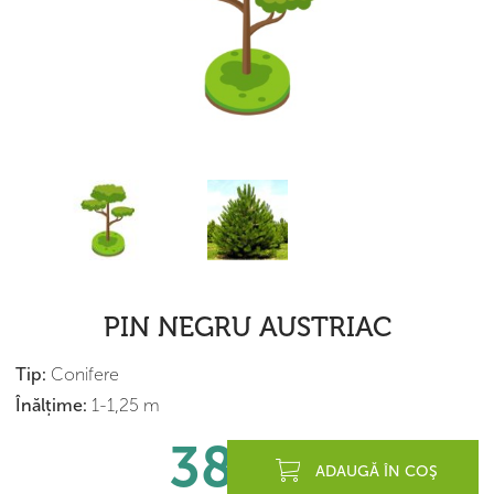
PIN NEGRU AUSTRIAC
Tip:
Conifere
Înălțime:
1-1,25 m
380
lei
ADAUGĂ ÎN COŞ