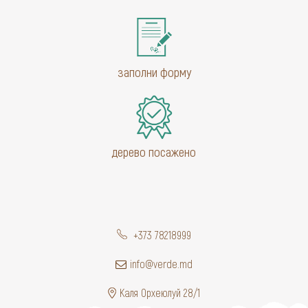
заполни форму
дерево посажено
+373 78218999
info@verde.md
Каля Орхеюлуй 28/1