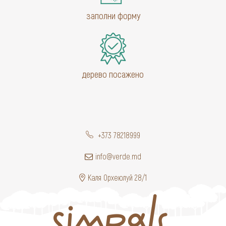
заполни форму
дерево посажено
+373 78218999
info@verde.md
Каля Орхеюлуй 28/1