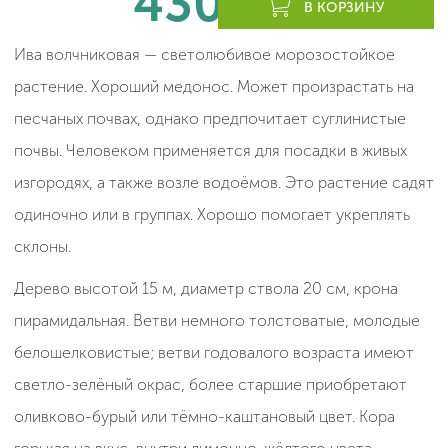
430
леев
В КОРЗИНУ
Ива волчниковая — светолюбивое морозостойкое
растение. Хороший медонос. Может произрастать на
песчаных почвах, однако предпочитает суглинистые
почвы. Человеком применяется для посадки в живых
изгородях, а также возле водоёмов. Это растение садят
одиночно или в группах. Хорошо помогает укреплять
склоны.
Дерево высотой 15 м, диаметр ствола 20 см, крона
пирамидальная. Ветви немного толстоватые, молодые
белошелковистые; ветви годовалого возраста имеют
светло-зелёный окрас, более старшие приобретают
оливково-бурый или тёмно-каштановый цвет. Кора