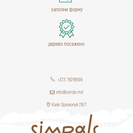
заполни форму
дерево посажено
+373 78218999
info@verde.md
Каля Орхеюлуй 28/1