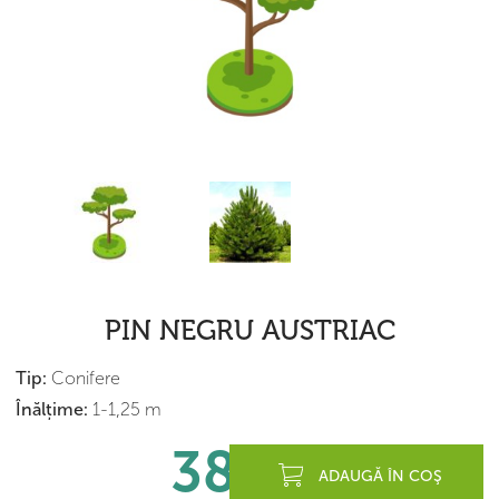
PIN NEGRU AUSTRIAC
Tip:
Conifere
Înălțime:
1-1,25 m
380
lei
ADAUGĂ ÎN COŞ