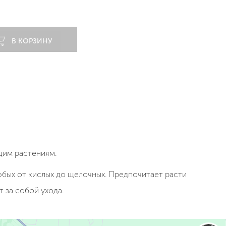
В КОРЗИНУ
щим растениям.
юбых от кислых до щелочных. Предпочитает расти
 за собой ухода.