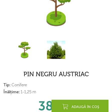
PIN NEGRU AUSTRIAC
Tip:
Conifere
Înălțime:
1-1,25 m
380
lei
ADAUGĂ ÎN COŞ