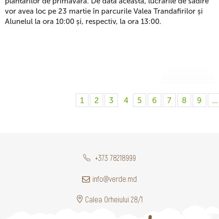
plantărilor de primăvară. De data aceasta, lucrările de sădire
vor avea loc pe 23 martie în parcurile Valea Trandafirilor și
Alunelul la ora 10:00 și, respectiv, la ora 13:00.
1
2
3
4
5
6
7
8
9
...
+373 78218999
info@verde.md
Calea Orheiului 28/1