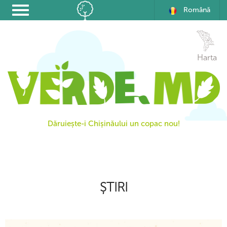
Română
Harta
Dăruiește-i Chișinăului un copac nou!
ȘTIRI